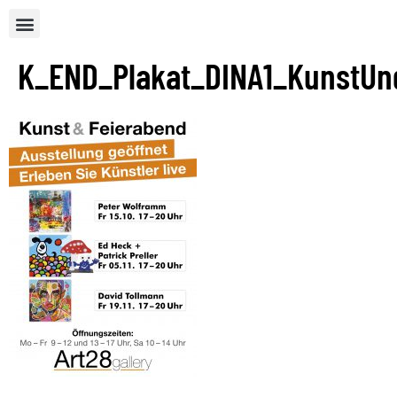
K_END_Plakat_DINA1_KunstUn